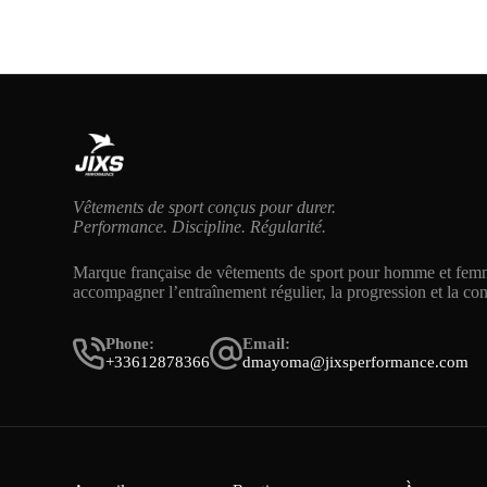
Vêtements de sport conçus pour durer.
Performance. Discipline. Régularité.
Marque française de vêtements de sport pour homme et fem
accompagner l’entraînement régulier, la progression et la co
Phone:
Email:
+33612878366
dmayoma@jixsperformance.com