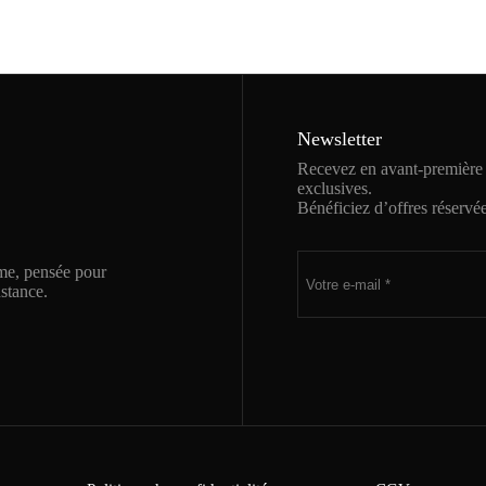
Newsletter
Recevez en avant-première n
exclusives.
Bénéficiez d’offres réservé
me, pensée pour
nstance.