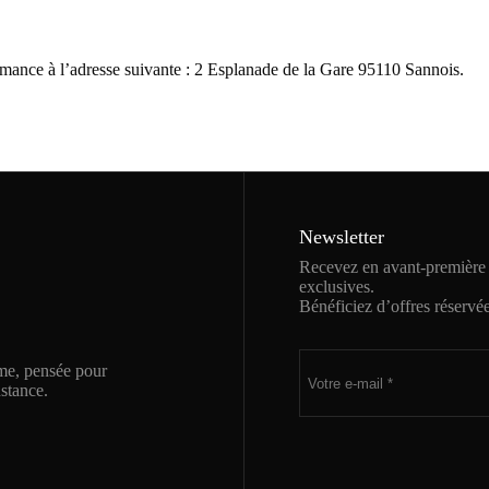
ormance à l’adresse suivante : 2 Esplanade de la Gare 95110 Sannois.
Newsletter
Recevez en avant-première n
exclusives.
Bénéficiez d’offres réservé
me, pensée pour
nstance.