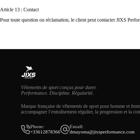
Article 13 : Contact
Pour toute question ou réclamation, le client peut contacter JIXS Perf
Vêtements de sport conçus pour durer.
Performance. Discipline. Régularité.
Marque française de vêtements de sport pour homme et fem
accompagner l’entraînement régulier, la progression et la co
Phone:
Email:
+33612878366
dmayoma@jixsperformance.com